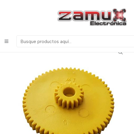
¡Bienvenidos a Zamux Electrónica!
COMPONENTES
ELECTRONICOS, ROBOTICA & TECNOLOGIA
Inicio
Productos
Robotica
Piñones y Poleas
Piñon Engranaje Plastico G 58/18 dientes