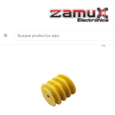
¡Bienvenidos a Zamux Electrónica!
COMPONENTES
ELECTRONICOS, ROBOTICA & TECNOLOGIA
Inicio
Productos
Robotica
Piñones y Poleas
Piñon Engranaje Plastico Sin Fin - 1.3 cm