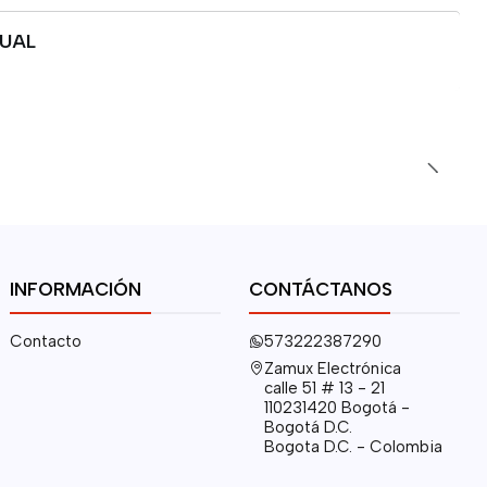
DUAL
INFORMACIÓN
CONTÁCTANOS
Contacto
573222387290
Zamux Electrónica
calle 51 # 13 - 21
110231420 Bogotá -
Bogotá D.C.
Bogota D.C. - Colombia