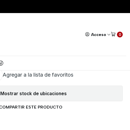
 OPERACIONAL SIN FUENTE DUAL
Todos nuestros productos cuentan con GARANTÍA!
Leer má
|
 (2) AMPLIFICADOR
Acceso
0
NAL SIN FUENTE DUAL
AR AL CARRITO
COMPRAR AHORA
Agregar a la lista de favoritos
Mostrar stock de ubicaciones
COMPARTIR ESTE PRODUCTO