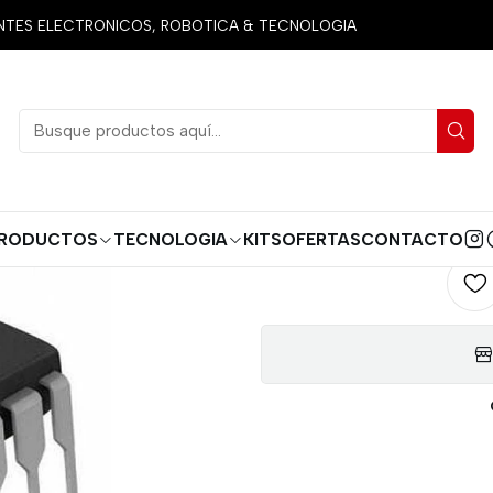
res
Circuitos Integrados
Serie Lm
LM358 (2) AMPLIFICADOR
ES ELECTRONICOS, ROBOTICA & TECNOLOGIA
LM358
OPERACIO
AGREG
Cantidad
RODUCTOS
TECNOLOGIA
KITS
OFERTAS
CONTACTO