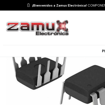
Inicio
Productos
Semiconducto
¡Bienvenidos a Zamux Electrónica!
COMPONENT
P