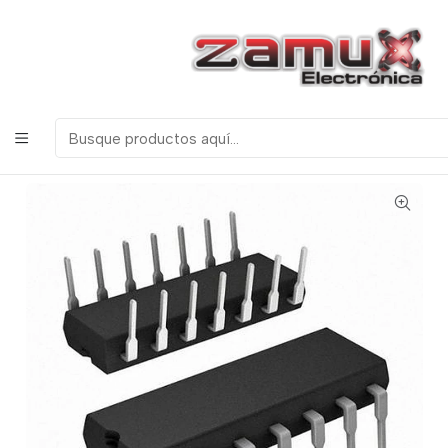
¡Bienvenidos a Zamux Electrónica!
COMPONENTES
ELECTRONICOS, ROBOTICA & TECNOLOGIA
Inicio
Productos
Semiconductores
Circuitos Integrados
Serie TL - LF
TL084 (4) AMPLIFICADOR OPERACIONAL CON FUENTE
DUAL