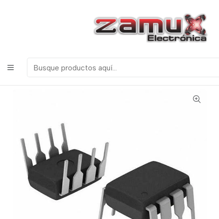
¡Bienvenidos a Zamux Electrónica!
COMPONENTES
ELECTRONICOS, ROBOTICA & TECNOLOGIA
Inicio
Productos
Semiconductores
Circuitos Integrados
Serie TL - LF
TL071 (1) AMPLIFICADOR OPERACIONAL CON AJUSTE
DE OFFSET CON FUENTE DUAL