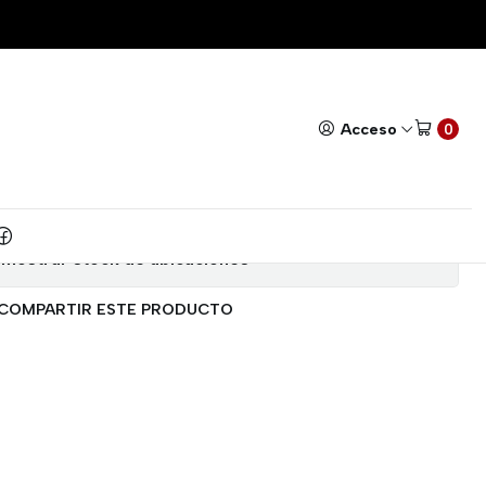
L
Todos nuestros productos cuentan con GARANTÍA!
Leer má
|
O RELE 5V 1 CANAL
Acceso
0
Agregar a la lista de favoritos
Mostrar stock de ubicaciones
COMPARTIR ESTE PRODUCTO