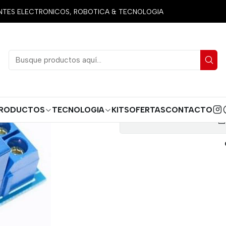
Inicio
Productos
Arduino
Módulos
MODULO RELE 5V 1 CANA
ES ELECTRONICOS, ROBOTICA & TECNOLOGIA
MODUL
RODUCTOS
TECNOLOGIA
KITS
OFERTAS
CONTACTO