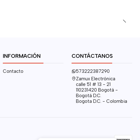
INFORMACIÓN
CONTÁCTANOS
Contacto
573222387290
Zamux Electrónica
calle 51 # 13 - 21
110231420 Bogotá -
Bogotá D.C.
Bogota D.C. - Colombia