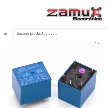
¡Bienvenidos a Zamux Electrónica!
COMPONENTES
ELECTRONICOS, ROBOTICA & TECNOLOGIA
Inicio
Productos
Discretos
Relevos
RELE 6VOL 5 PINES