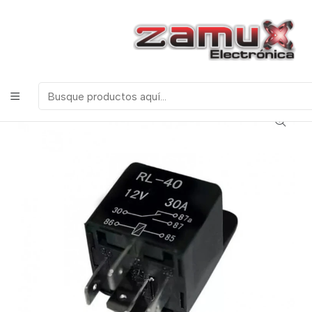
¡Bienvenidos a Zamux Electrónica!
COMPONENTES
ELECTRONICOS, ROBOTICA & TECNOLOGIA
Inicio
Productos
Discretos
Relevos
RELE AUTOMOTRIZ 12V - 5 PINES