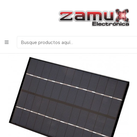
¡Bienvenidos a Zamux Electrónica!
COMPONENTES
ELECTRONICOS, ROBOTICA & TECNOLOGIA
Inicio
Productos
Robotica
Panel Solar 12V - 300ma