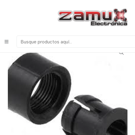
¡Bienvenidos a Zamux Electrónica!
COMPONENTES
ELECTRONICOS, ROBOTICA & TECNOLOGIA
Inicio
Productos
Leds y Visualización
Leds
PORTALEDS 5MM