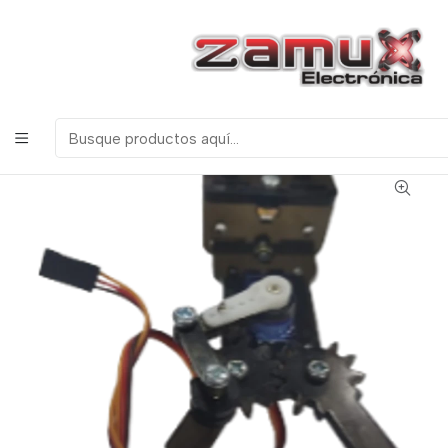
¡Bienvenidos a Zamux Electrónica!
COMPONENTES
ELECTRONICOS, ROBOTICA & TECNOLOGIA
Inicio
Productos
Arduino
PINZA GARRA GRIPPER EN ACRILICO CON
SERVOMOTOR