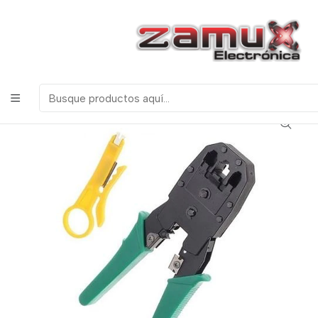
¡Bienvenidos a Zamux Electrónica!
COMPONENTES
ELECTRONICOS, ROBOTICA & TECNOLOGIA
Inicio
Productos
Herramientas
Varios
PINZA PONCHADORA RJ9 - RJ11 - RJ12 - RJ45