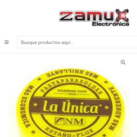
¡Bienvenidos a Zamux Electrónica!
COMPONENTES
ELECTRONICOS, ROBOTICA & TECNOLOGIA
Inicio
Productos
Herramientas
Herramientas de Soldadura
Bases para Cautín y Tercera Mano
Pomada para soldar "La Unica" Estandar 8gr con FLUX