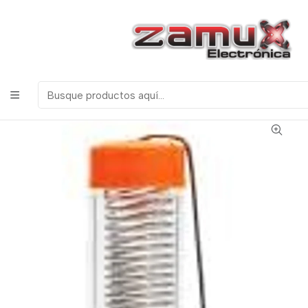
¡Bienvenidos a Zamux Electrónica!
COMPONENTES
ELECTRONICOS, ROBOTICA & TECNOLOGIA
Inicio
Productos
Herramientas
Herramientas de Soldadura
SOLDADURA DE ESTAÑO FRASCO 20 gr