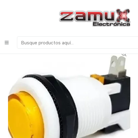
¡Bienvenidos a Zamux Electrónica!
COMPONENTES
ELECTRONICOS, ROBOTICA & TECNOLOGIA
Inicio
Productos
Discretos
Pulsadores e Interruptores
PULSADOR PARA POTENCIA 110V