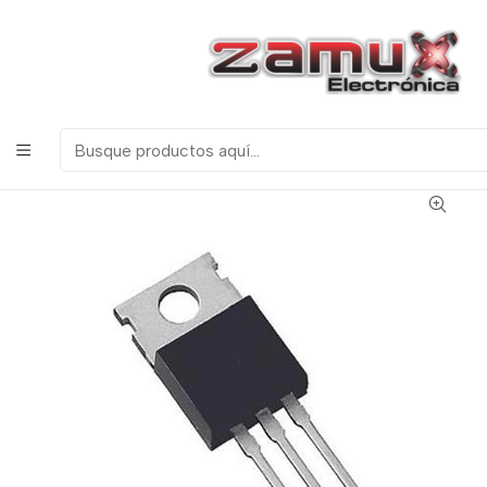
¡Bienvenidos a Zamux Electrónica!
COMPONENTES
ELECTRONICOS, ROBOTICA & TECNOLOGIA
Inicio
Productos
Semiconductores
Transistores
LM7812 REGULADOR DE VOLTAJE FIJO POSITIVO 12
VOLTIOS (+12V)