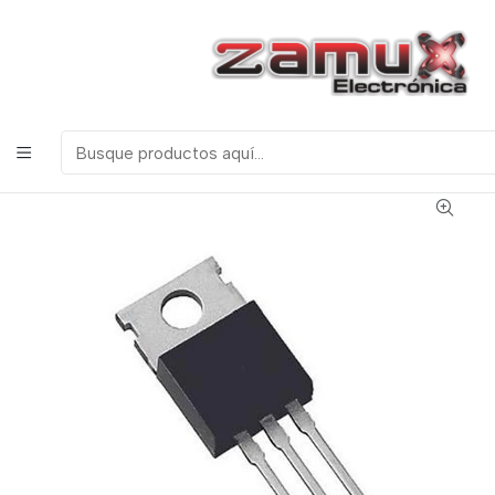
¡Bienvenidos a Zamux Electrónica!
COMPONENTES
ELECTRONICOS, ROBOTICA & TECNOLOGIA
Inicio
Productos
Semiconductores
Transistores
LM7912 Regulador de Voltaje Fijo Negativo 12 voltios
(-12v)