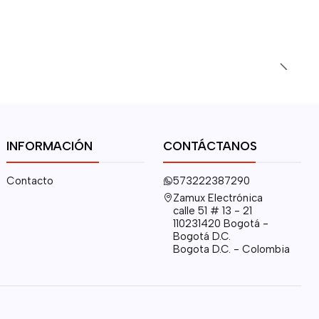
INFORMACIÓN
CONTÁCTANOS
Contacto
573222387290
Zamux Electrónica
calle 51 # 13 - 21
110231420 Bogotá -
Bogotá D.C.
Bogota D.C. - Colombia