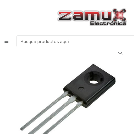
¡Bienvenidos a Zamux Electrónica!
COMPONENTES
ELECTRONICOS, ROBOTICA & TECNOLOGIA
Inicio
Productos
Semiconductores
Transistores
C106 Scr 4amp 200v