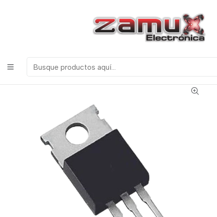
¡Bienvenidos a Zamux Electrónica!
COMPONENTES
ELECTRONICOS, ROBOTICA & TECNOLOGIA
Inicio
Productos
Semiconductores
Transistores
TIP142 TRANSISTOR DARLINGTON NPN 80V - 10A 125W
ENCAPSULADO TO-247