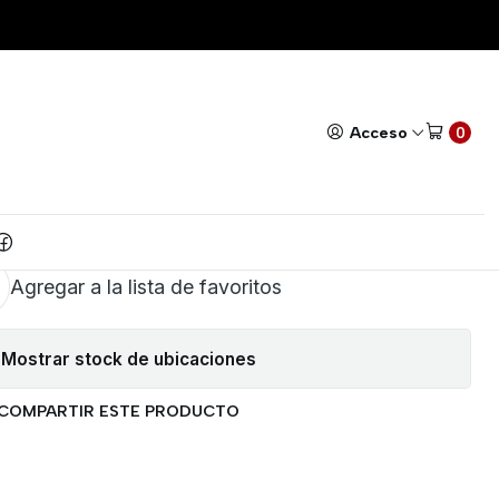
0V - 5A ENCAPSULADO TO-220
Todos nuestros productos cuentan con GARANTÍA!
Leer má
|
NSISTOR DARLINGTON PNP
Acceso
0
A ENCAPSULADO TO-220
AR AL CARRITO
COMPRAR AHORA
Agregar a la lista de favoritos
Mostrar stock de ubicaciones
COMPARTIR ESTE PRODUCTO