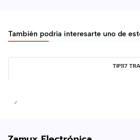
También podría interesarte uno de es
TIP117 T
Cantidad
Zamux Electrónica