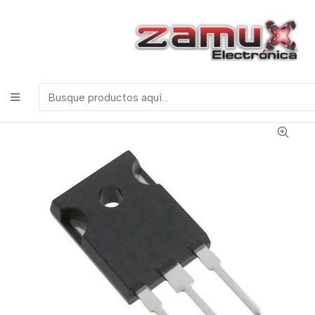
¡Bienvenidos a Zamux Electrónica!
COMPONENTES
ELECTRONICOS, ROBOTICA & TECNOLOGIA
Inicio
Productos
Semiconductores
Transistores
TIP141 TRANSISTOR DARLINGTON NPN 80V - 10A 125W
ENCAPSULADO TO-247