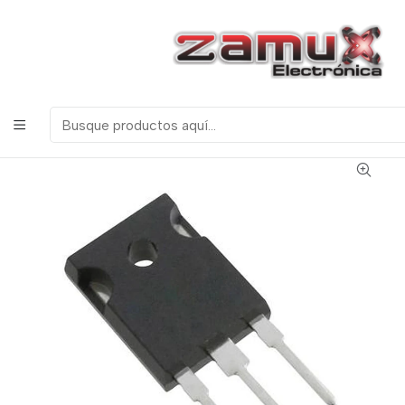
¡Bienvenidos a Zamux Electrónica!
COMPONENTES
ELECTRONICOS, ROBOTICA & TECNOLOGIA
Inicio
Productos
Semiconductores
Transistores
TIP3055 TRANSISTOR BJT NPN 100V - 15A
ENCAPSULADO TO-247