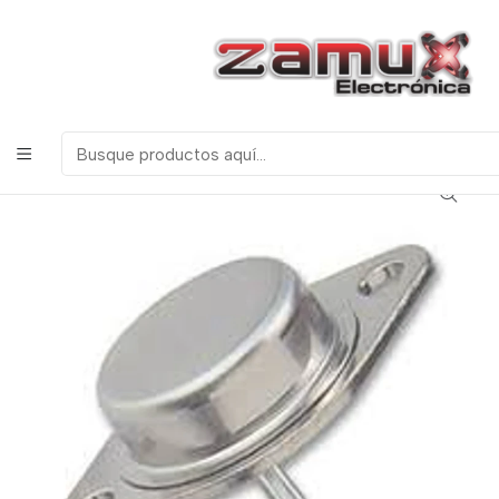
¡Bienvenidos a Zamux Electrónica!
COMPONENTES
ELECTRONICOS, ROBOTICA & TECNOLOGIA
Inicio
Productos
Semiconductores
Transistores
2n3055 Transitor Npn de Potencia encapsulado To3