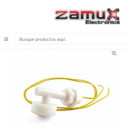
¡Bienvenidos a Zamux Electrónica!
COMPONENTES
ELECTRONICOS, ROBOTICA & TECNOLOGIA
Inicio
Productos
Arduino
Sensores
SENSOR DE NIVEL HORIZONTAL TIPO FLOTADOR
SALIDA DIGITAL