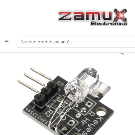
¡Bienvenidos a Zamux Electrónica!
COMPONENTES
ELECTRONICOS, ROBOTICA & TECNOLOGIA
Inicio
Productos
Arduino
Sensores
SENSOR DE PULSO CARDIACO KY039