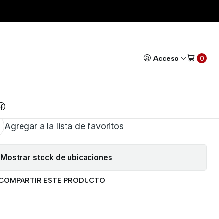
OS FZ0430
Todos nuestros productos cuentan con GARANTÍA!
Leer má
|
VOLTAJE 0 A 25VOLTIOS
Acceso
0
FZ0430
AR AL CARRITO
COMPRAR AHORA
Agregar a la lista de favoritos
Mostrar stock de ubicaciones
COMPARTIR ESTE PRODUCTO