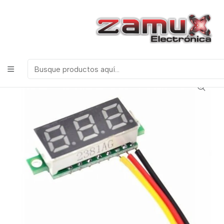
¡Bienvenidos a Zamux Electrónica!
COMPONENTES
ELECTRONICOS, ROBOTICA & TECNOLOGIA
Inicio
Productos
Discretos
VOLTIMETRO DIGITAL 7 SEGMENTOS 4.5V A 30V DC