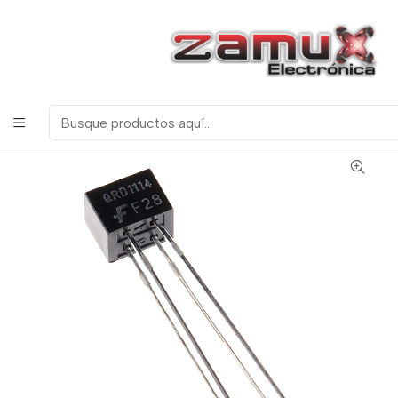
¡Bienvenidos a Zamux Electrónica!
COMPONENTES
ELECTRONICOS, ROBOTICA & TECNOLOGIA
Inicio
Productos
Arduino
Sensores
QRD1114 SENSOR INFRARROJO REFLECTIVO PARA
SEGUIDOR DE LINEAS O SENSOR DE DISTANCIA