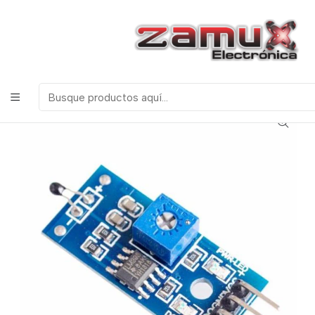
¡Bienvenidos a Zamux Electrónica!
COMPONENTES
ELECTRONICOS, ROBOTICA & TECNOLOGIA
Inicio
Productos
Arduino
Sensores
SENSOR TEMPERATURA TERMISTOR NTC