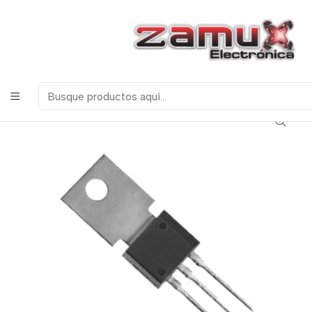
¡Bienvenidos a Zamux Electrónica!
COMPONENTES
ELECTRONICOS, ROBOTICA & TECNOLOGIA
Inicio
Productos
Semiconductores
Transistores
2p4m Scr 4amp 200v