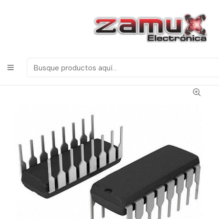
¡Bienvenidos a Zamux Electrónica!
COMPONENTES
ELECTRONICOS, ROBOTICA & TECNOLOGIA
Inicio
Productos
Semiconductores
Circuitos Integrados
Serie 74 TTL
74175 FLIP FLOP TIPO D