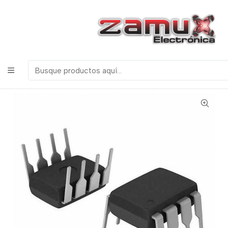
¡Bienvenidos a Zamux Electrónica!
COMPONENTES
ELECTRONICOS, ROBOTICA & TECNOLOGIA
Inicio
Productos
Semiconductores
Circuitos Integrados
Serie 74 TTL
75176 TRANCEPTOR DE BUS DIFERENCIAL
BIDRIRECCIONAL RS485