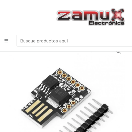
¡Bienvenidos a Zamux Electrónica!
COMPONENTES
ELECTRONICOS, ROBOTICA & TECNOLOGIA
Inicio
Productos
Arduino
Módulos
ATTINY 85 DIGISPARK USB