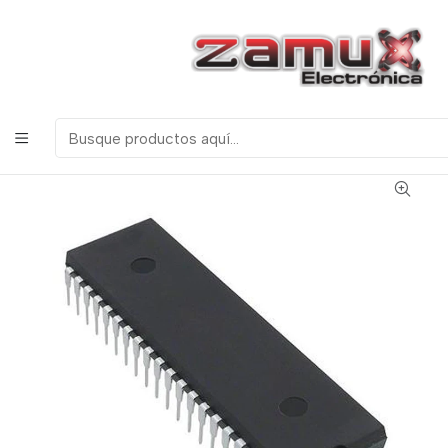
¡Bienvenidos a Zamux Electrónica!
COMPONENTES
ELECTRONICOS, ROBOTICA & TECNOLOGIA
Inicio
Productos
Semiconductores
Microcontroladores
PIC18F4550 DIP40 MICROCONTROLADOR MICROCHIP