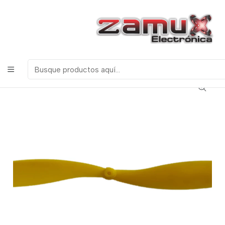
¡Bienvenidos a Zamux Electrónica!
COMPONENTES
ELECTRONICOS, ROBOTICA & TECNOLOGIA
Inicio
Productos
Robotica
Piñones y Poleas
Helice Plastica 15cm para Proyectos