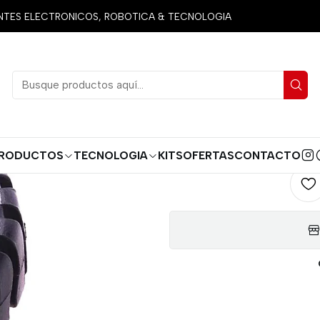
Productos
Robotica
Llantas
LLANTA BLANCA GRUESA POLO
ES ELECTRONICOS, ROBOTICA & TECNOLOGIA
LLANTA B
AGREG
Cantidad
RODUCTOS
TECNOLOGIA
KITS
OFERTAS
CONTACTO