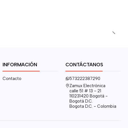
INFORMACIÓN
CONTÁCTANOS
Contacto
573222387290
Zamux Electrónica
calle 51 # 13 - 21
110231420 Bogotá -
Bogotá D.C.
Bogota D.C. - Colombia