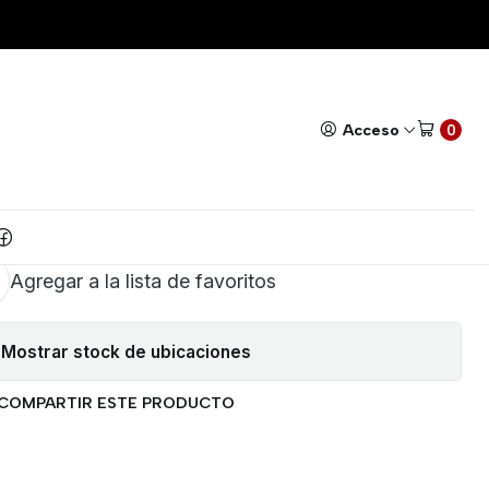
LU 42MM
Todos nuestros productos cuentan con GARANTÍA!
Leer má
|
LANCA GRUESA POLOLU
Acceso
0
42MM
AR AL CARRITO
COMPRAR AHORA
Agregar a la lista de favoritos
Mostrar stock de ubicaciones
COMPARTIR ESTE PRODUCTO