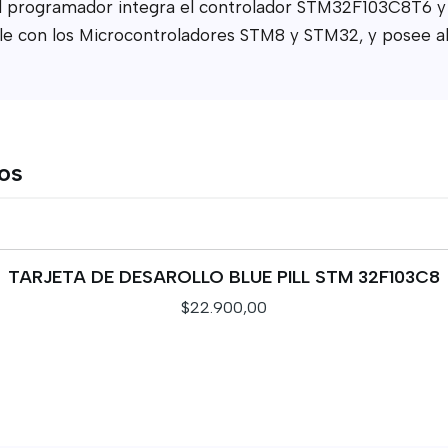
l programador integra el controlador STM32F103C8T6 y e
e con los Microcontroladores STM8 y STM32, y posee a
tos
TARJETA DE DESAROLLO BLUE PILL STM 32F103C8
$22.900,00
VER DETALLES