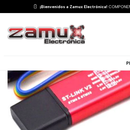
I
¡Bienvenidos a Zamux Electrónica!
COMPONENT
P