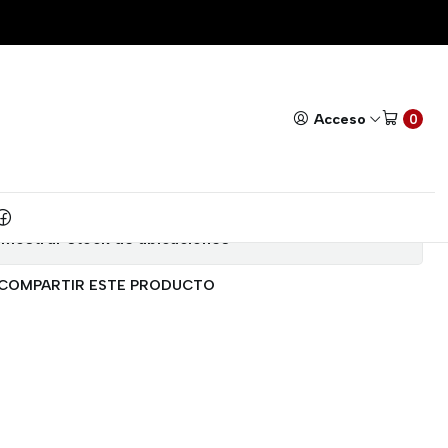
V2
Todos nuestros productos cuentan con GARANTÍA!
Leer má
|
AMADOR ST LINK V2
Acceso
0
Agregar a la lista de favoritos
Mostrar stock de ubicaciones
COMPARTIR ESTE PRODUCTO