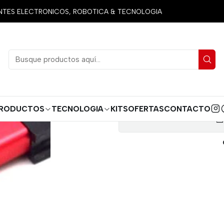
nicio
Productos
Arduino
Módulos
PROGRAMADOR ST LINK 
ES ELECTRONICOS, ROBOTICA & TECNOLOGIA
PROGR
RODUCTOS
TECNOLOGIA
KITS
OFERTAS
CONTACTO