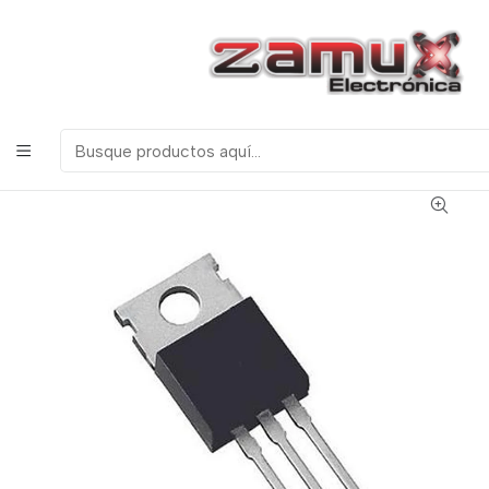
¡Bienvenidos a Zamux Electrónica!
COMPONENTES
ELECTRONICOS, ROBOTICA & TECNOLOGIA
Inicio
Productos
Semiconductores
Transistores
IRF9530 Mosfet Canal P de Uso General 12 Amperios
100 Voltios