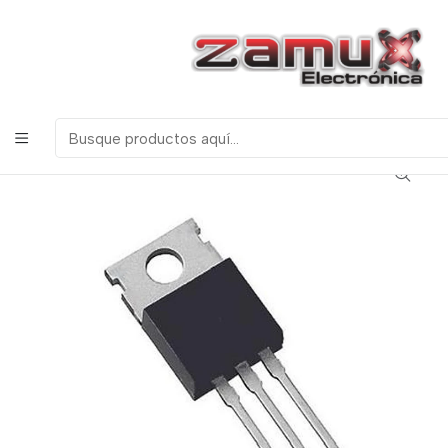
¡Bienvenidos a Zamux Electrónica!
COMPONENTES
ELECTRONICOS, ROBOTICA & TECNOLOGIA
Inicio
Productos
Semiconductores
Transistores
IRF540 Mosfet Canal N 28 Amperios 100 Voltios