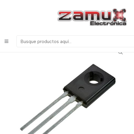
¡Bienvenidos a Zamux Electrónica!
COMPONENTES
ELECTRONICOS, ROBOTICA & TECNOLOGIA
Inicio
Productos
Semiconductores
Transistores
BD136 Transistor PNP