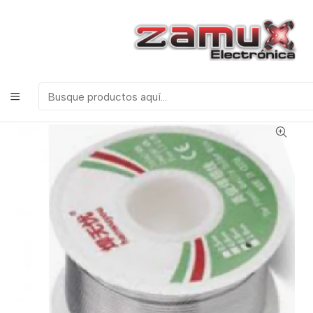
¡Bienvenidos a Zamux Electrónica!
COMPONENTES
ELECTRONICOS, ROBOTICA & TECNOLOGIA
Inicio
Productos
Herramientas
Herramientas de Soldadura
SOLDADURA DE ESTAÑO CARRETE 100gr